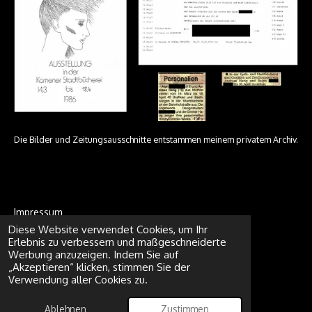
Die Bilder und Zeitungsausschnitte entstammen meinem privatem Archiv.
Impressum
Diese Website verwendet Cookies, um Ihr
Erlebnis zu verbessern und maßgeschneiderte
Werbung anzuzeigen. Indem Sie auf
Datenschutz
„Akzeptieren“ klicken, stimmen Sie der
© 2024 - 2026 Andreas Harig
Verwendung aller Cookies zu.
Mit Unterstützung von
Webador
Ablehnen
Zustimmen