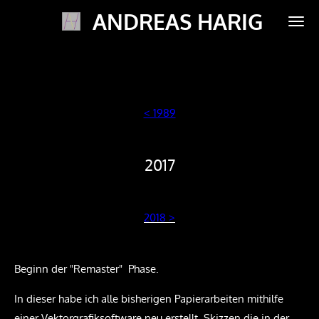
ANDREAS HARIG
Zum
Hauptinhalt
springen
< 1989
2017
2018 >
Beginn der "Remaster" Phase.
In dieser habe ich alle bisherigen Papierarbeiten mithilfe
einer Vektorgrafiksoftware neu erstellt. Skizzen die in der